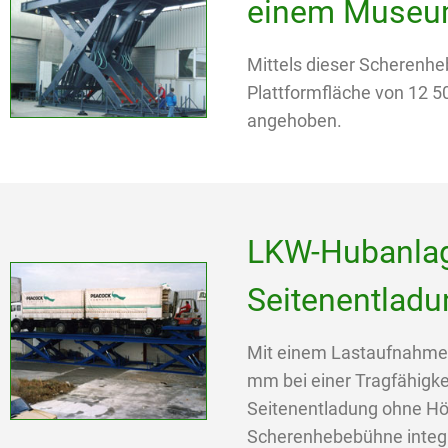
einem Muse
Mittels dieser Scherenhe
Plattformfläche von 12 5
angehoben.
LKW-Hubanlag
Seitenentladu
Mit einem Lastaufnahmem
mm bei einer Tragfähigk
Seitenentladung ohne Höhe
Scherenhebebühne integri