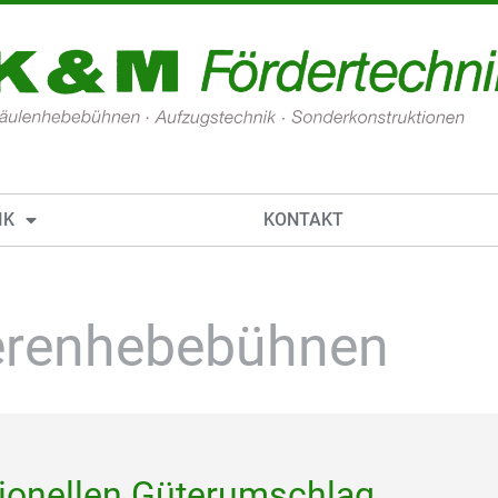
IK
KONTAKT
erenhebebühnen
tionellen Güterumschlag