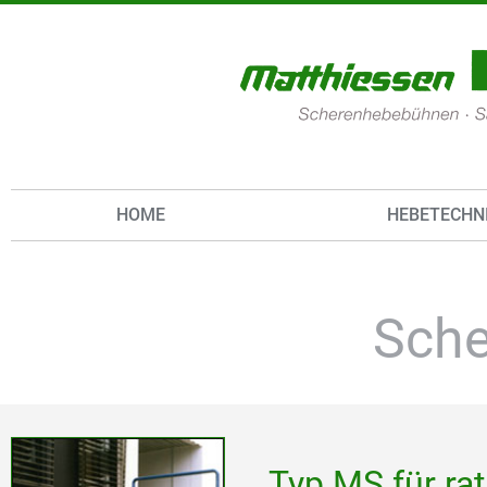
HOME
HEBETECHN
Sch
Typ MS für ra